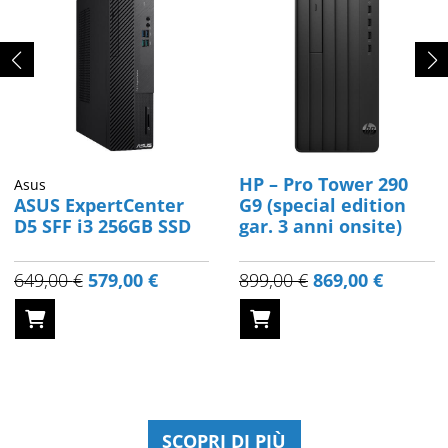
HP – Pro Tower 290
Asus
ASUS ExpertCenter
G9 (special edition
D5 SFF i3 256GB SSD
gar. 3 anni onsite)
Original
Current
Original
Current
649,00
€
579,00
€
899,00
€
869,00
€
price
price
price
price
was:
is:
was:
is:
.
649,00 €.
579,00 €.
899,00 €.
869,00 €
SCOPRI DI PIÙ