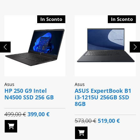
In Sconto
In Sconto
Asus
Asus
HP 250 G9 Intel
ASUS ExpertBook B1
N4500 SSD 256 GB
i3-1215U 256GB SSD
8GB
Original
Current
499,00
€
399,00
€
Original
Current
573,00
€
519,00
€
price
price
price
price
was:
is:
was:
is:
499,00 €.
399,00 €.