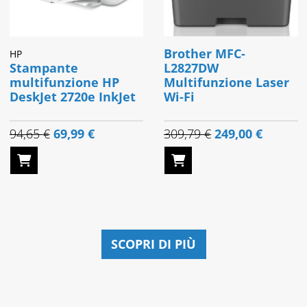
Brother MFC-
HP
Stampante
L2827DW
multifunzione HP
Multifunzione Laser
DeskJet 2720e InkJet
Wi-Fi
Original
Current
Original
Current
94,65
€
69,99
€
309,79
€
249,00
€
price
price
price
price
was:
is:
was:
is:
.
94,65 €.
69,99 €.
309,79 €.
249,00 €
SCOPRI DI PIÙ