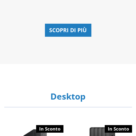
.
573,00 €.
519,00 €
SCOPRI DI PIÙ
Desktop
In Sconto
In Sconto