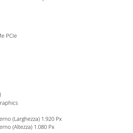
e PCIe
l
raphics
erno (Larghezza)
1.920 Px
rno (Altezza)
1.080 Px