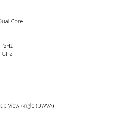
Dual-Core
1 GHz
8 GHz
ide View Angle (UWVA)